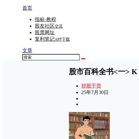
首页
指标·教程
股友社区
交流
股票网址
复利笔记
APP下载
文章
股市百科全书<一> K
炒股干货
25年7月30日