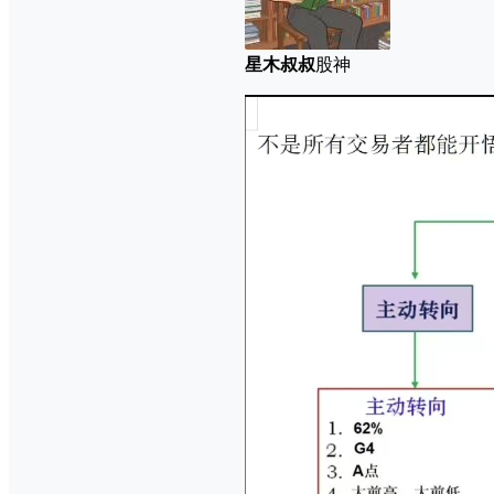
星木叔叔
股神