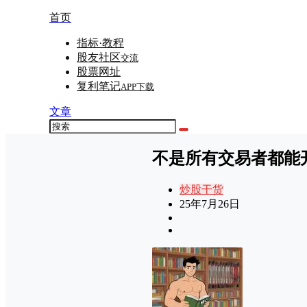
首页
指标·教程
股友社区
交流
股票网址
复利笔记
APP下载
文章
不是所有交易者都能
炒股干货
25年7月26日