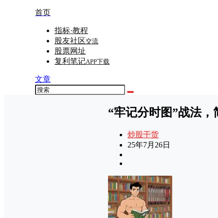
首页
指标·教程
股友社区
交流
股票网址
复利笔记
APP下载
文章
“牢记分时图”战法
炒股干货
25年7月26日