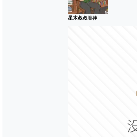
星木叔叔
股神