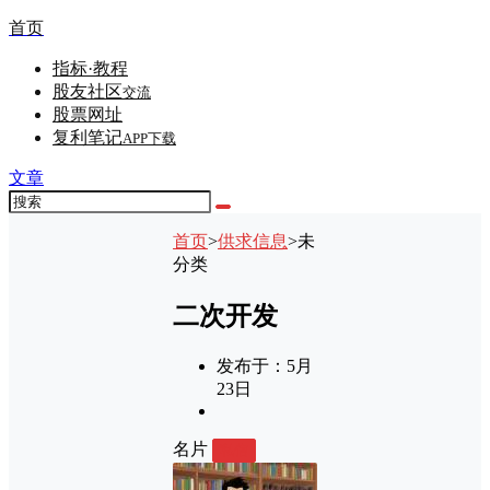
首页
指标·教程
股友社区
交流
股票网址
复利笔记
APP下载
文章
首页
>
供求信息
>
未
分类
二次开发
发布于：
5月
23日
名片
私信