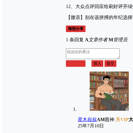
12、大众点评回应给刷好评开
【微语】别在该拼搏的年纪选择
海报分享
1 条回复
A
文章作者
M
管理员
取消回复
插入
提交
星木叔叔
A
M
股神
月VIP
25年7月10日