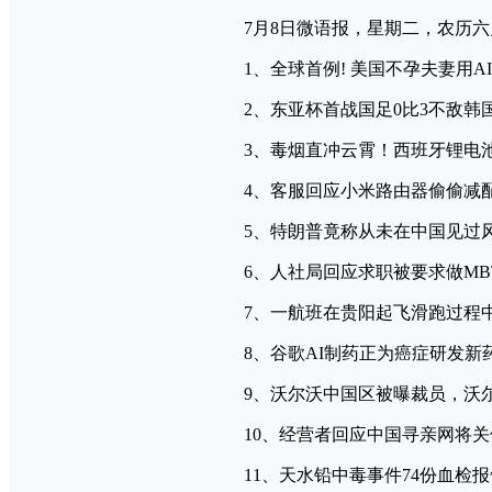
7月8日微语报，星期二，农历
1、全球首例! 美国不孕夫妻用
2、东亚杯首战国足0比3不敌
3、毒烟直冲云霄！西班牙锂电
4、客服回应小米路由器偷偷减
5、特朗普竟称从未在中国见过
6、人社局回应求职被要求做MB
7、一航班在贵阳起飞滑跑过程
8、谷歌AI制药正为癌症研发新
9、沃尔沃中国区被曝裁员，沃
10、经营者回应中国寻亲网将
11、天水铅中毒事件74份血检