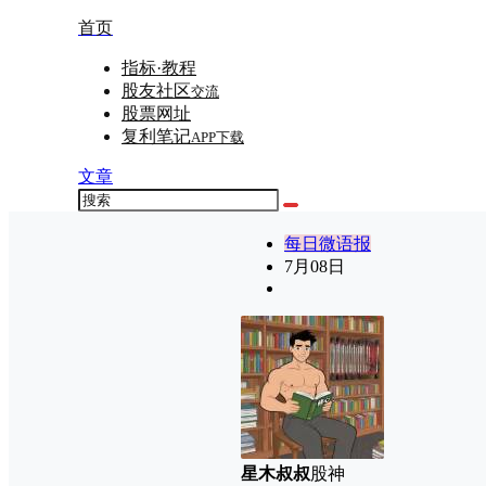
首页
指标·教程
股友社区
交流
股票网址
复利笔记
APP下载
文章
每日微语报
7月
08日
星木叔叔
股神