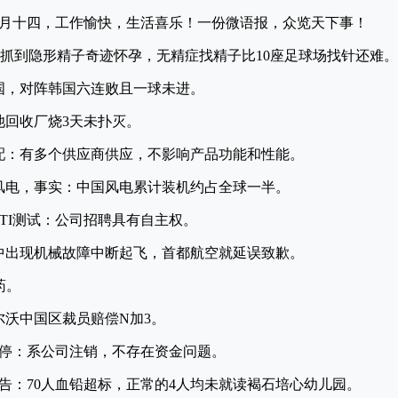
六月十四，工作愉快，生活喜乐！一份微语报，众览天下事！
AI抓到隐形精子奇迹怀孕，无精症找精子比10座足球场找针还难。
韩国，对阵韩国六连败且一球未进。
池回收厂烧3天未扑灭。
配：有多个供应商供应，不影响产品功能和性能。
风电，事实：中国风电累计装机约占全球一半。
TI测试：公司招聘具有自主权。
中出现机械故障中断起飞，首都航空就延误致歉。
药。
尔沃中国区裁员赔偿N加3。
关停：系公司注销，不存在资金问题。
报告：70人血铅超标，正常的4人均未就读褐石培心幼儿园。