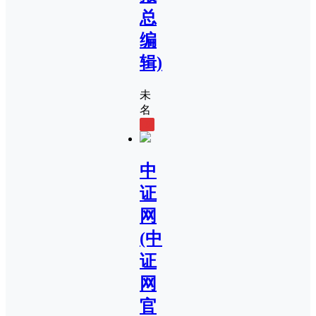
总
编
辑)
未
名
0
中
证
网
(中
证
网
官