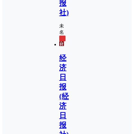
报
社)
未
名
0
经
济
日
报
(经
济
日
报