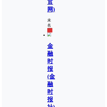
官
网)
未
名
0
金
融
时
报
(金
融
时
报
社)