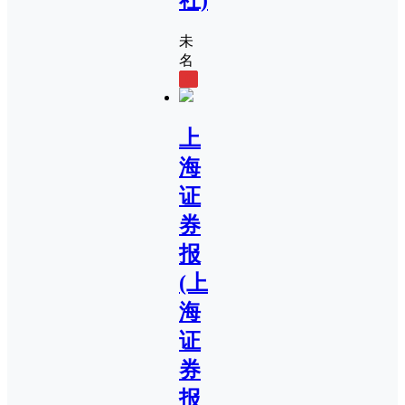
未
名
0
上
海
证
券
报
(上
海
证
券
报