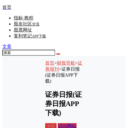
首页
指标·教程
股友社区
交流
股票网址
复利笔记
APP下载
文章
首页
>
财股导航
>
证
券报刊
>
证券日报
(证券日报APP下
载)
证券日报(证
券日报APP
下载)
访问网站
举报