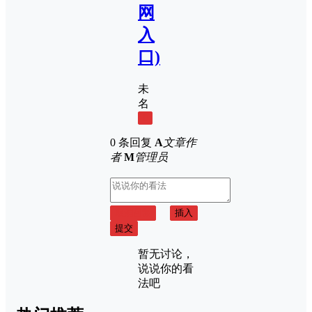
网
入
口)
未
名
0
0 条回复
A
文章作
者
M
管理员
取消回复
插入
提交
暂无讨论，
说说你的看
法吧