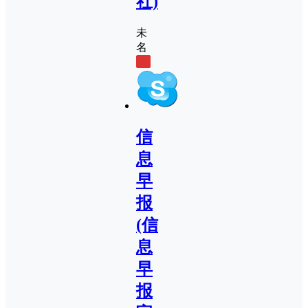
社)
未
名
0
信
息
早
报
(信
息
早
报