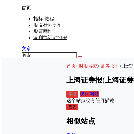
首页
指标·教程
股友社区
交流
股票网址
复利笔记
APP下载
文章
首页
>
财股导航
>
证券报刊
>
上海
上海证券报(上海证券
访问网站
举报
这个站点没有任何描述
已赞
相似站点