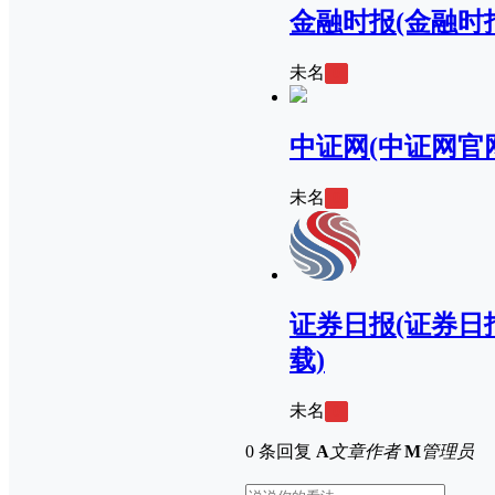
金融时报(金融时
未名
0
中证网(中证网官
未名
0
证券日报(证券日
载)
未名
0
0 条回复
A
文章作者
M
管理员