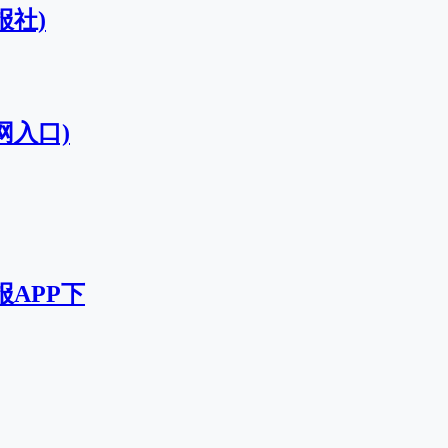
报社)
网入口)
报APP下